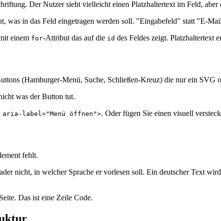
ftung. Der Nutzer sieht vielleicht einen Platzhaltertext im Feld, aber
, was in das Feld eingetragen werden soll. "Eingabefeld" statt "E-Mai
mit einem
-Attribut das auf die
des Feldes zeigt. Platzhaltertext e
for
id
Buttons (Hamburger-Menü, Suche, Schließen-Kreuz) die nur ein SVG od
icht was der Button tut.
. Oder fügen Sie einen visuell versteck
 aria-label="Menü öffnen">
lement fehlt.
r nicht, in welcher Sprache er vorlesen soll. Ein deutscher Text wir
eite. Das ist eine Zeile Code.
ruktur