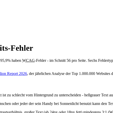
its-Fehler
: 95,9% haben
WCAG
-Fehler - im Schnitt 56 pro Seite. Sechs Fehlert
ion Report 2026
, der jährlichen Analyse der Top 1.000.000 Websites 
t ist zu schlecht vom Hintergrund zu unterscheiden - hellgrauer Text
chen oder jeder der sein Handy bei Sonnenlicht benutzt kann den Text
rastverhältnis, großer Text (ab 24px oder 18px fett) mindestens 3:1 