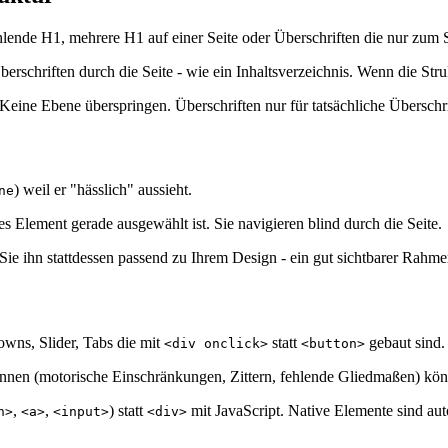
lende H1, mehrere H1 auf einer Seite oder Überschriften die nur zum 
schriften durch die Seite - wie ein Inhaltsverzeichnis. Wenn die Strukt
eine Ebene überspringen. Überschriften nur für tatsächliche Überschrif
) weil er "hässlich" aussieht.
ne
s Element gerade ausgewählt ist. Sie navigieren blind durch die Seite.
 Sie ihn stattdessen passend zu Ihrem Design - ein gut sichtbarer Rah
wns, Slider, Tabs die mit
statt
gebaut sind.
<div onclick>
<button>
en (motorische Einschränkungen, Zittern, fehlende Gliedmaßen) könn
,
,
) statt
mit JavaScript. Native Elemente sind aut
n>
<a>
<input>
<div>