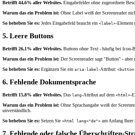
Betrifft 44,6% aller Websites.
Eingabefelder ohne zugeordnete Beschri
Warum das ein Problem ist:
Ohne Label weiß der Screenreader nicht
So beheben Sie es:
Jedes Eingabefeld braucht ein
-Element 
<label>
5. Leere Buttons
Betrifft 26,1% aller Websites.
Buttons ohne Text - häufig bei Icon-
Warum das ein Problem ist:
Der Screenreader sagt "Button" - aber n
So beheben Sie es:
Ergänzen Sie ein
-Attribut:
aria-label
<button
6. Fehlende Dokumentsprache
Betrifft 15,8% aller Websites.
Das
-Attribut auf dem
-E
lang
<html>
Warum das ein Problem ist:
Ohne Sprachangabe weiß der Screenreade
unverständlich.
So beheben Sie es:
Setzen Sie
am Anfang Ihrer S
<html lang="de">
7. Fehlende oder falsche Überschriften-St