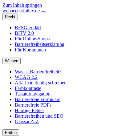
Zum Inhalt springen
web
accessibility
.de
Recht
BFSG erklärt
BITV 2.0
Für Online-Shops
Barrierefreiheitserklärung
Für Kommunen
Wissen
Was ist Barrierefreiheit?
WCAG 2.2
Alt-Texte richtig schreiben
Farbkontraste
Tastaturnavigation
Barrierefreie Formulare
Barrierefreie PDFs
Häufige Fehler
Barrierefreiheit und SEO
Glossar A-Z
Prüfen