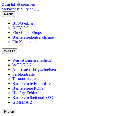
Zum Inhalt springen
web
accessibility
.de
Recht
BFSG erklärt
BITV 2.0
Für Online-Shops
Barrierefreiheitserklärung
Für Kommunen
Wissen
Was ist Barrierefreiheit?
WCAG 2.2
Alt-Texte richtig schreiben
Farbkontraste
Tastaturnavigation
Barrierefreie Formulare
Barrierefreie PDFs
Häufige Fehler
Barrierefreiheit und SEO
Glossar A-Z
Prüfen