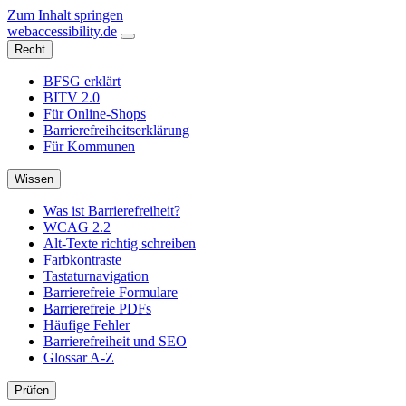
Zum Inhalt springen
web
accessibility
.de
Recht
BFSG erklärt
BITV 2.0
Für Online-Shops
Barrierefreiheitserklärung
Für Kommunen
Wissen
Was ist Barrierefreiheit?
WCAG 2.2
Alt-Texte richtig schreiben
Farbkontraste
Tastaturnavigation
Barrierefreie Formulare
Barrierefreie PDFs
Häufige Fehler
Barrierefreiheit und SEO
Glossar A-Z
Prüfen