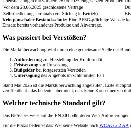
Dienstleistungen mit vor dem 28.06.2025 eingesetzten Produkten
Übe
Vor dem 28.06.2025 geschlossene Verträge
Dür
Selbstbedienungsterminals (vor Stichtag in Betrieb)
Bis
Kein pauschaler Bestandsschutz:
Eine BFSG-pflichtige Website kann
Einsatz bereits vorhandener Produkte und Altverträge.
Was passiert bei Verstößen?
Die Marktüberwachung wird durch eine gemeinsame Stelle der Bundes
Aufforderung
zur Herstellung der Konformität
Fristsetzung
zur Umsetzung
Bußgelder
bei fortgesetzten Verstößen
Untersagung
des Angebots im schlimmsten Fall
Stand Mai 2026 ist die Marktüberwachung angelaufen. Erste stichprobe
veröffentlicht - das bedeutet aber nicht, dass keine Konsequenzen dro
Welcher technische Standard gilt?
Das BFSG verweist auf die
EN 301 549
, deren Web-Anforderungen
Für die Praxis bedeutet das: Wer seine Website nach
WCAG 2.2 AA
u