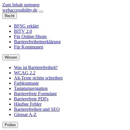
Zum Inhalt springen
web
accessibility
.de
Recht
BFSG erklärt
BITV 2.0
Für Online-Shops
Barrierefreiheitserklärung
Für Kommunen
Wissen
Was ist Barrierefreiheit?
WCAG 2.2
Alt-Texte richtig schreiben
Farbkontraste
Tastaturnavigation
Barrierefreie Formulare
Barrierefreie PDFs
Häufige Fehler
Barrierefreiheit und SEO
Glossar A-Z
Prüfen