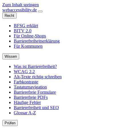
Zum Inhalt springen
web
accessibility
.de
Recht
BFSG erklärt
BITV 2.0
Für Online-Shops
Barrierefreiheitserklärung
Für Kommunen
Wissen
Was ist Barrierefreiheit?
WCAG 2.2
Alt-Texte richtig schreiben
Farbkontraste
Tastaturnavigation
Barrierefreie Formulare
Barrierefreie PDFs
Häufige Fehler
Barrierefreiheit und SEO
Glossar A-Z
Prüfen