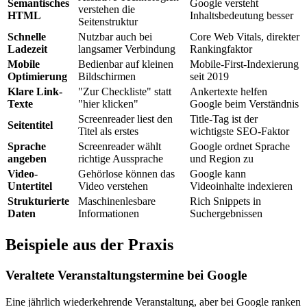
Semantisches
Google versteht
verstehen die
HTML
Inhaltsbedeutung besser
Seitenstruktur
Schnelle
Nutzbar auch bei
Core Web Vitals, direkter
Ladezeit
langsamer Verbindung
Rankingfaktor
Mobile
Bedienbar auf kleinen
Mobile-First-Indexierung
Optimierung
Bildschirmen
seit 2019
Klare Link-
"Zur Checkliste" statt
Ankertexte helfen
Texte
"hier klicken"
Google beim Verständnis
Screenreader liest den
Title-Tag ist der
Seitentitel
Titel als erstes
wichtigste SEO-Faktor
Sprache
Screenreader wählt
Google ordnet Sprache
angeben
richtige Aussprache
und Region zu
Video-
Gehörlose können das
Google kann
Untertitel
Video verstehen
Videoinhalte indexieren
Strukturierte
Maschinenlesbare
Rich Snippets in
Daten
Informationen
Suchergebnissen
Beispiele aus der Praxis
Veraltete Veranstaltungstermine bei Google
Eine jährlich wiederkehrende Veranstaltung, aber bei Google ranken