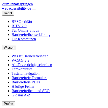
Zum Inhalt springen
web
accessibility
.de
Recht
BFSG erklärt
BITV 2.0
Für Online-Shops
Barrierefreiheitserklärung
Für Kommunen
Wissen
Was ist Barrierefreiheit?
WCAG 2.2
Alt-Texte richtig schreiben
Farbkontraste
Tastaturnavigation
Barrierefreie Formulare
Barrierefreie PDFs
Häufige Fehler
Barrierefreiheit und SEO
Glossar A-Z
Prüfen