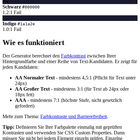
Aa
Schwarz
#000000
1.2:1
Fail
Aa
Indigo
#1a1a2e
1.0:1
Fail
Wie es funktioniert
Der Generator berechnet den
Farbkontrast
zwischen Ihrer
Hintergrundfarbe und einer Reihe von Text-Kandidaten. Er zeigt für
jeden Kandidaten:
AA Normaler Text
- mindestens 4,5:1 (Pflicht für Text unter
24px)
AA Großer Text
- mindestens 3:1 (für Text ab 24px oder
18px fett)
AAA
- mindestens 7:1 (höchste Stufe, nicht gesetzlich
gefordert)
Mehr zum Thema:
Farbkontraste und Barrierefreiheit
.
Tipp:
Definieren Sie Ihre Farbpalette einmalig mit geprüften
Kontrasten und verwenden Sie CSS Custom Properties. Dann
müssen Sie nicht bei jedem Element einzeln prüfen. Einzelne