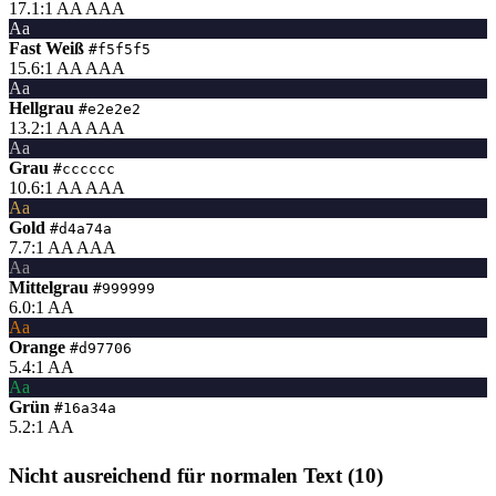
17.1:1
AA
AAA
Aa
Fast Weiß
#f5f5f5
15.6:1
AA
AAA
Aa
Hellgrau
#e2e2e2
13.2:1
AA
AAA
Aa
Grau
#cccccc
10.6:1
AA
AAA
Aa
Gold
#d4a74a
7.7:1
AA
AAA
Aa
Mittelgrau
#999999
6.0:1
AA
Aa
Orange
#d97706
5.4:1
AA
Aa
Grün
#16a34a
5.2:1
AA
Nicht ausreichend für normalen Text (10)