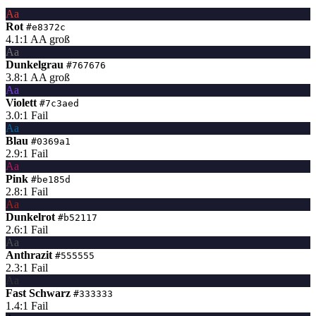
Aa
Rot
#e8372c
4.1:1
AA groß
Aa
Dunkelgrau
#767676
3.8:1
AA groß
Aa
Violett
#7c3aed
3.0:1
Fail
Aa
Blau
#0369a1
2.9:1
Fail
Aa
Pink
#be185d
2.8:1
Fail
Aa
Dunkelrot
#b52117
2.6:1
Fail
Aa
Anthrazit
#555555
2.3:1
Fail
Aa
Fast Schwarz
#333333
1.4:1
Fail