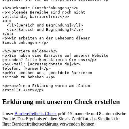
<h2>Bekannte Einschränkungen</h2>

<p>Folgende Bereiche sind noch nicht

vollständig barrierefrei:</p>

<ul>

  <li>[Bereich und Begründung]</li>

  <li>[Bereich und Begründung]</li>

</ul>

<p>Wir arbeiten an der Behebung dieser

Einschränkungen.</p>

<h2>Barriere melden</h2>

<p>Sie haben eine Barriere auf unserer Website

gefunden? Bitte kontaktieren Sie uns:</p>

<p>E-Mail: [adresse@domain.de]<br>

Telefon: [Nummer]</p>

<p>Wir bemühen uns, gemeldete Barrieren

zeitnah zu beheben.</p>

<p><em>Diese Erklärung wurde am [Datum]

erstellt.</em></p>
Erklärung mit unserem Check erstellen
Unser
Barrierefreiheits-Check
prüft 15 manuelle und 8 automatische
Punkte. Das Ergebnis erhalten Sie als Zertifikat, das Sie direkt in
Ihrer Barrierefreiheitserklärung verwenden können: