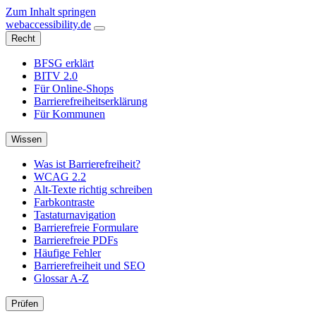
Zum Inhalt springen
web
accessibility
.de
Recht
BFSG erklärt
BITV 2.0
Für Online-Shops
Barrierefreiheitserklärung
Für Kommunen
Wissen
Was ist Barrierefreiheit?
WCAG 2.2
Alt-Texte richtig schreiben
Farbkontraste
Tastaturnavigation
Barrierefreie Formulare
Barrierefreie PDFs
Häufige Fehler
Barrierefreiheit und SEO
Glossar A-Z
Prüfen