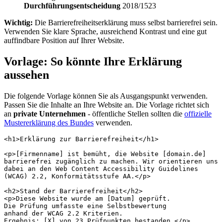
Durchführungsentscheidung
2018/1523
Wichtig:
Die Barrierefreiheitserklärung muss selbst barrierefrei sein.
Verwenden Sie klare Sprache, ausreichend Kontrast und eine gut
auffindbare Position auf Ihrer Website.
Vorlage: So könnte Ihre Erklärung
aussehen
Die folgende Vorlage können Sie als Ausgangspunkt verwenden.
Passen Sie die Inhalte an Ihre Website an. Die Vorlage richtet sich
an
private Unternehmen
- öffentliche Stellen sollten die
offizielle
Mustererklärung des Bundes
verwenden.
<h1>Erklärung zur Barrierefreiheit</h1>

<p>[Firmenname] ist bemüht, die Website [domain.de]

barrierefrei zugänglich zu machen. Wir orientieren uns

dabei an den Web Content Accessibility Guidelines

(WCAG) 2.2, Konformitätsstufe AA.</p>

<h2>Stand der Barrierefreiheit</h2>

<p>Diese Website wurde am [Datum] geprüft.

Die Prüfung umfasste eine Selbstbewertung

anhand der WCAG 2.2 Kriterien.

Ergebnis: [X] von 23 Prüfpunkten bestanden.</p>
