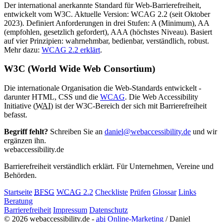
Der international anerkannte Standard für Web-Barrierefreiheit,
entwickelt vom W3C. Aktuelle Version: WCAG 2.2 (seit Oktober
2023). Definiert Anforderungen in drei Stufen: A (Minimum), AA
(empfohlen, gesetzlich gefordert), AAA (höchstes Niveau). Basiert
auf vier Prinzipien: wahrnehmbar, bedienbar, verständlich, robust.
Mehr dazu:
WCAG 2.2 erklärt
.
W3C (World Wide Web Consortium)
Die internationale Organisation die Web-Standards entwickelt -
darunter HTML, CSS und die
WCAG
. Die Web Accessibility
Initiative (
WAI
) ist der W3C-Bereich der sich mit Barrierefreiheit
befasst.
Begriff fehlt?
Schreiben Sie an
daniel@webaccessibility.de
und wir
ergänzen ihn.
web
accessibility
.de
Barrierefreiheit verständlich erklärt. Für Unternehmen, Vereine und
Behörden.
Startseite
BFSG
WCAG
2.2
Checkliste
Prüfen
Glossar
Links
Beratung
Barrierefreiheit
Impressum
Datenschutz
© 2026 webaccessibility.de -
abi
Online-Marketing
/ Daniel