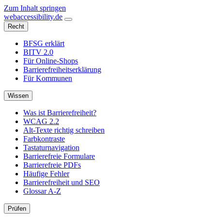
Zum Inhalt springen
web
accessibility
.de
Recht
BFSG erklärt
BITV 2.0
Für Online-Shops
Barrierefreiheitserklärung
Für Kommunen
Wissen
Was ist Barrierefreiheit?
WCAG 2.2
Alt-Texte richtig schreiben
Farbkontraste
Tastaturnavigation
Barrierefreie Formulare
Barrierefreie PDFs
Häufige Fehler
Barrierefreiheit und SEO
Glossar A-Z
Prüfen